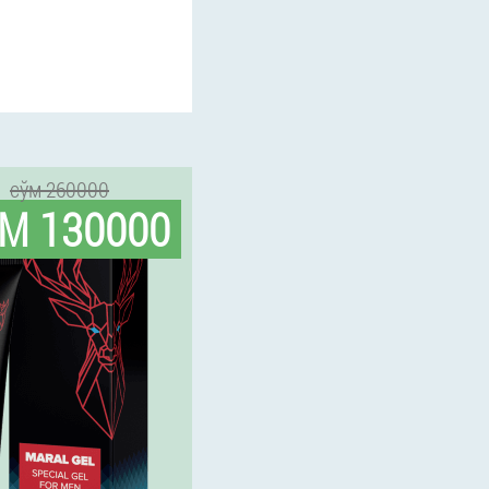
сўм 260000
М 130000