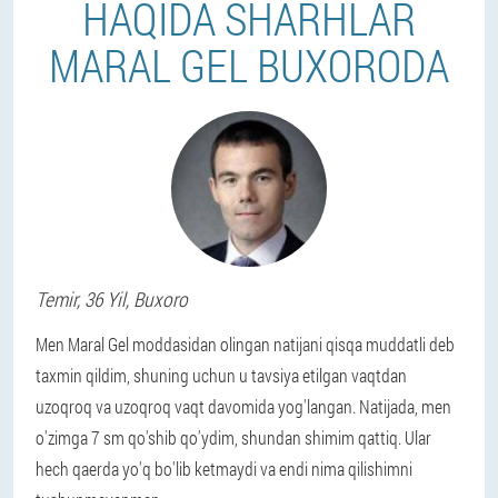
HAQIDA SHARHLAR
MARAL GEL BUXORODA
Temir
, 36 Yil,
Buxoro
Men Maral Gel moddasidan olingan natijani qisqa muddatli deb
taxmin qildim, shuning uchun u tavsiya etilgan vaqtdan
uzoqroq va uzoqroq vaqt davomida yog'langan. Natijada, men
o'zimga 7 sm qo'shib qo'ydim, shundan shimim qattiq. Ular
hech qaerda yo'q bo'lib ketmaydi va endi nima qilishimni