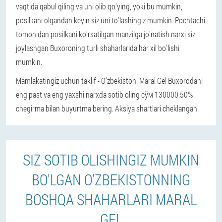
vaqtida qabul qiling va uni olib qo'ying, yoki bu mumkin,
posilkani olgandan keyin siz uni to'lashingiz mumkin. Pochtachi
tomonidan posilkani ko'rsatilgan manzilga jo'natish narxi siz
joylashgan Buxoroning turli shaharlarida har xil bo'lishi
mumkin.
Mamlakatingiz uchun taklif - O'zbekiston. Maral Gel Buxorodani
eng past va eng yaxshi narxda sotib oling сўм 130000.
50%
chegirma bilan buyurtma bering. Aksiya shartlari cheklangan.
SIZ SOTIB OLISHINGIZ MUMKIN
BO'LGAN O'ZBEKISTONNING
BOSHQA SHAHARLARI MARAL
GEL