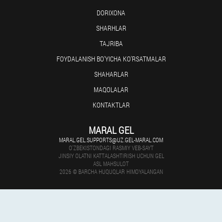
DORIXONA
SHARHLAR
TAJRIBA
FOYDALANISH BO'YICHA KO'RSATMALAR
SHAHARLAR
MAQOLALAR
KONTAKTLAR
MARAL GEL
MARAL.GEL.SUPPORTS@UZ.GEL-MARAL.COM
O'ZBEKISTONDAGI RASMIY VEB-SAYT
JINSIY OLATNI KATTALASHTIRISH UCHUN GEL
ASL MAHSULOT
2026 © BARCHA HUQUQLAR HIMOYALANGAN