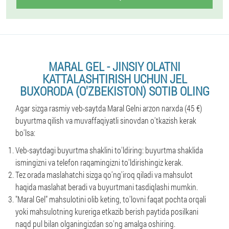
MARAL GEL - JINSIY OLATNI
KATTALASHTIRISH UCHUN JEL
BUXORODA (O'ZBEKISTON) SOTIB OLING
Agar sizga rasmiy veb-saytda Maral Gelni arzon narxda (45 €)
buyurtma qilish va muvaffaqiyatli sinovdan o'tkazish kerak
bo'lsa:
Veb-saytdagi buyurtma shaklini to'ldiring: buyurtma shaklida
ismingizni va telefon raqamingizni to'ldirishingiz kerak.
Tez orada maslahatchi sizga qo'ng'iroq qiladi va mahsulot
haqida maslahat beradi va buyurtmani tasdiqlashi mumkin.
"Maral Gel" mahsulotini olib keting, to'lovni faqat pochta orqali
yoki mahsulotning kureriga etkazib berish paytida posilkani
naqd pul bilan olganingizdan so'ng amalga oshiring.