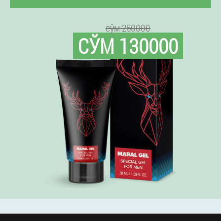
сўм 260000
СЎМ 130000