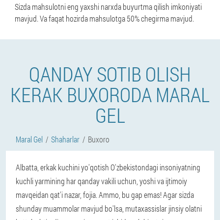
Sizda mahsulotni eng yaxshi narxda buyurtma qilish imkoniyati
mavjud. Va faqat hozirda mahsulotga 50% chegirma mavjud.
QANDAY SOTIB OLISH
KERAK BUXORODA MARAL
GEL
Maral Gel
Shaharlar
Buxoro
Albatta, erkak kuchini yo'qotish O'zbekistondagi insoniyatning
kuchli yarmining har qanday vakili uchun, yoshi va ijtimoiy
mavqeidan qat'i nazar, fojia. Ammo, bu gap emas! Agar sizda
shunday muammolar mavjud bo'lsa, mutaxassislar jinsiy olatni