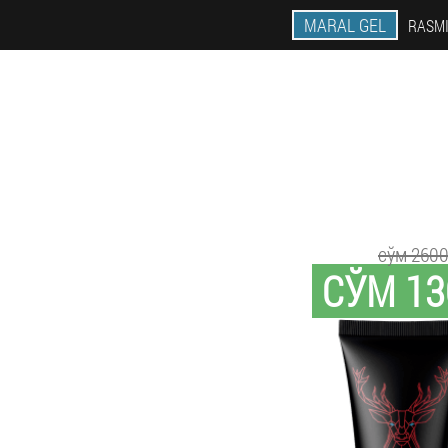
MARAL GEL
RASMI
сўм 260
СЎМ 13