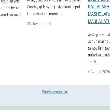
 uzunligi yoki
KATTALASH
Qanday qilib uyda jinsiy olatni bepul
 yordam beradi
MASHQLAR:
kattalashtirish mumkin.
zararli va xavfli
MASLAHAT
28 Noyabr 2021
Uyda jinsiy ola
uchun mashqlar
tamoyillari, ta
turlari va ular
kerak.
4 Avgust 2026
Barcha maqolalar