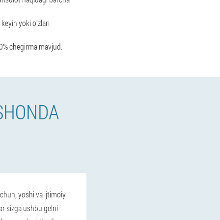
keyin yoki o'zlari
 50% chegirma mavjud.
FSHONDA
chun, yoshi va ijtimoiy
r sizga ushbu gelni