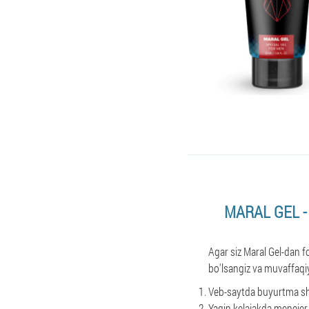
MARAL GEL -
Agar siz Maral Gel-dan
bo'lsangiz va muvaffaqi
Veb-saytda buyurtma shak
Yaqin kelajakda menejer 