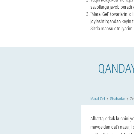
savollarga javob beradi 
"Maral Gel" tovarlarini o
joylashtirgandan keyin to
Sizda mahsulotni yarim 
QANDAY
Maral Gel
Shaharlar
Ze
Albatta, erkak kuchini y
mavqeidan qat'i nazar, 