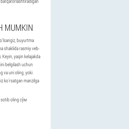
ni barqarorlashtiradigan
SH MUMKIN
bo'lsangiz, buyurtma
ma shaklida rasmiy veb-
). Keyin, yaqin kelajakda
ini belgilash uchun
g va uni oling, yoki
siz ko'rsatgan manzilga
 sotib oling сўм