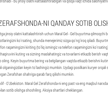
rishadi - bu jinsiy olatni kattalashtiradigan va qisqa vaqt ichida salohiyat
ZERAFSHONDA-NI QANDAY SOTIB OLI
ga jinsiy olatni kattalashtirish uchun Maral Gel - Gel buyurtma qilmoqchi 
tlaringizni ko'rsating, shunda menejerimiz sizga qo'ng'iroq qiladi. Buyurt
fon raqamingizni kiriting (to'liq ismingiz va telefon raqamingizni ko'rsating
qiruvini kuting va sizning maslahatingiz va tovarlarni etkazib berish vaqt
hib oling. Keyin buyurtma bering va belgilangan vaqtda etkazib berishni kutin
 olganingizdan keyin to'lashingiz mumkin. Uydagi posilkani kuryer orqali 
ashgan Zerafshan shahriga qarab farq qilishi mumkin.
lif - O'zbekiston. Maral Gel Zerafshonda-ni eng past va eng maqbul narxda
lan sotib olishga shoshiling. Aksiya shartlari cheklangan.