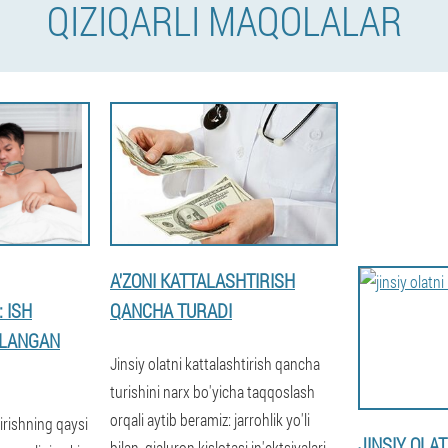
QIZIQARLI MAQOLALAR
A'ZONI KATTALASHTIRISH
 ISH
QANCHA TURADI
QLANGAN
Jinsiy olatni kattalashtirish qancha
turishini narx bo'yicha taqqoslash
orqali aytib beramiz: jarrohlik yo'li
tirishning qaysi
JINSIY OLAT
bilan, gialuron kislotasi in'ektsiyalari.