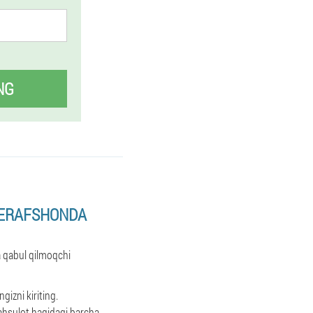
NG
 ZERAFSHONDA
 qabul qilmoqchi
izni kiriting.
mahsulot haqidagi barcha