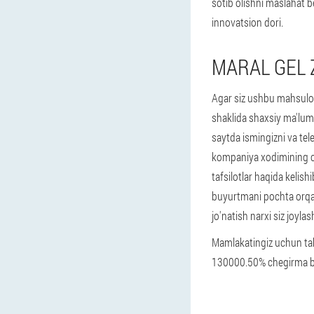
sotib olishni maslahat be
innovatsion dori.
MARAL GEL 
Agar siz ushbu mahsulot
shaklida shaxsiy ma'lumo
saytda ismingizni va tele
kompaniya xodimining cha
tafsilotlar haqida kelis
buyurtmani pochta orqali
jo'natish narxi siz joyl
Mamlakatingiz uchun tak
130000.
50% chegirma bi