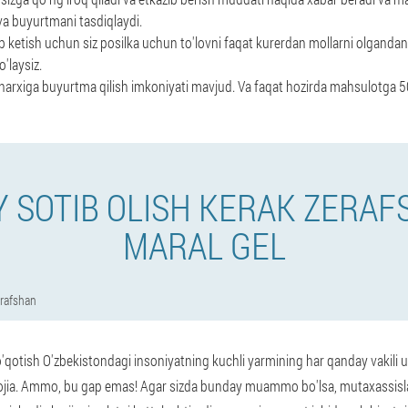
va buyurtmani tasdiqlaydi.
lib ketish uchun siz posilka uchun to'lovni faqat kurerdan mollarni olgandan 
'laysiz.
narxiga buyurtma qilish imkoniyati mavjud. Va faqat hozirda mahsulotga
 SOTIB OLISH KERAK ZERA
MARAL GEL
rafshan
o'qotish O'zbekistondagi insoniyatning kuchli yarmining har qanday vakili u
fojia. Ammo, bu gap emas! Agar sizda bunday muammo bo'lsa, mutaxassisla