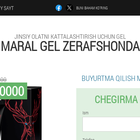
Y SAYT
BUNI BAHAM KO'RING
JINSIY OLATNI KATTALASHTIRISH UCHUN GEL
MARAL GEL ZERAFSHONDA
BUYURTMA QILISH 
000
0000
CHEGIRMA 
Ism
Telefon