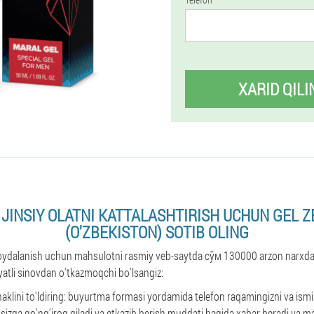
XARID QILI
 JINSIY OLATNI KATTALASHTIRISH UCHUN GEL
(O'ZBEKISTON) SOTIB OLING
 foydalanish uchun mahsulotni rasmiy veb-saytda сўм 130000 arzon narxda
yatli sinovdan o'tkazmoqchi bo'lsangiz:
lini to'ldiring: buyurtma formasi yordamida telefon raqamingizni va isming
sizga qo'ng'iroq qiladi va etkazib berish muddati haqida xabar beradi va 