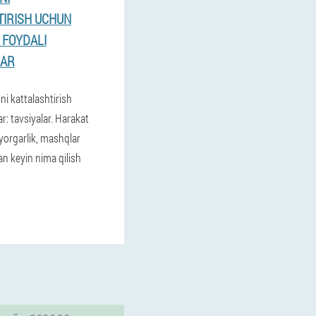
TIRISH UCHUN
 FOYDALI
LAR
tni kattalashtirish
: tavsiyalar. Harakat
yyorgarlik, mashqlar
dan keyin nima qilish